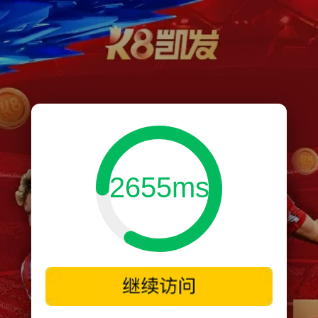
2655ms